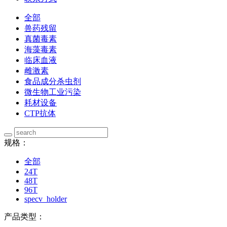
全部
兽药残留
真菌毒素
海藻毒素
临床血液
雌激素
食品成分杀虫剂
微生物工业污染
耗材设备
CTP抗体
规格：
全部
24T
48T
96T
specv_holder
产品类型：