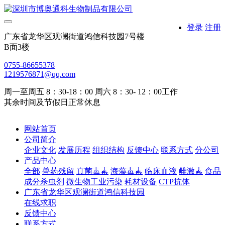
登录
注册
广东省龙华区观澜街道鸿信科技园7号楼
B面3楼
0755-86655378
1219576871@qq.com
周一至周五 8：30-18：00 周六 8：30- 12：00工作
其余时间及节假日正常休息
网站首页
公司简介
企业文化
发展历程
组织结构
反馈中心
联系方式
分公司
产品中心
全部
兽药残留
真菌毒素
海藻毒素
临床血液
雌激素
食品
成分杀虫剂
微生物工业污染
耗材设备
CTP抗体
广东省龙华区观澜街道鸿信科技园
在线求职
反馈中心
联系方式