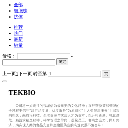
全部
细胞株
抗体
推荐
热门
最新
销量
价格：
-
确定
上一页
1
下一页
转至第
TEKBIO
公司将一如既往的视诚信为最重要的文化精神；在经营决策和管理的
全过程中信守“以产品质量、优质服务”为原则和“为人类健康服务”为宗旨
的理念；融前沿科技、全球资源与优质人才为资本，以开拓创新、锐意进
取、精益求精之精神，科学管理之导向，凝聚员工、客商之合力，同舟共
济，为实现人类的食品安全和生物医药业的高速发展不懈奋斗！