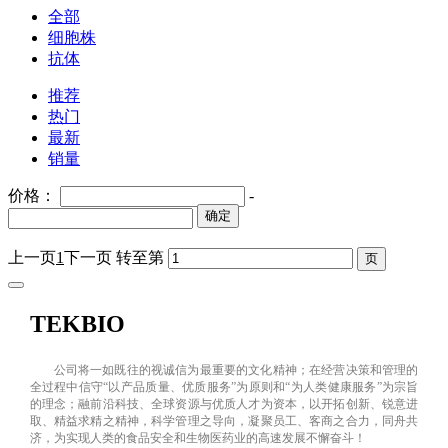
全部
细胞株
抗体
推荐
热门
最新
销量
价格：
-
确定
上一页
1
下一页
转至第
TEKBIO
公司将一如既往的视诚信为最重要的文化精神；在经营决策和管理的
全过程中信守“以产品质量、优质服务”为原则和“为人类健康服务”为宗旨
的理念；融前沿科技、全球资源与优质人才为资本，以开拓创新、锐意进
取、精益求精之精神，科学管理之导向，凝聚员工、客商之合力，同舟共
济，为实现人类的食品安全和生物医药业的高速发展不懈奋斗！