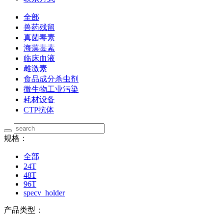
全部
兽药残留
真菌毒素
海藻毒素
临床血液
雌激素
食品成分杀虫剂
微生物工业污染
耗材设备
CTP抗体
规格：
全部
24T
48T
96T
specv_holder
产品类型：