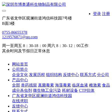
登录
注册
广东省龙华区观澜街道鸿信科技园7号楼
B面3楼
0755-86655378
1219576871@qq.com
周一至周五 8：30-18：00 周六 8：30- 12：00工作
其余时间及节假日正常休息
网站首页
公司简介
企业文化
发展历程
组织结构
反馈中心
联系方式
分公司
产品中心
全部
兽药残留
真菌毒素
海藻毒素
临床血液
雌激素
食品
成分杀虫剂
微生物工业污染
耗材设备
CTP抗体
广东省龙华区观澜街道鸿信科技园
在线求职
反馈中心
联系方式