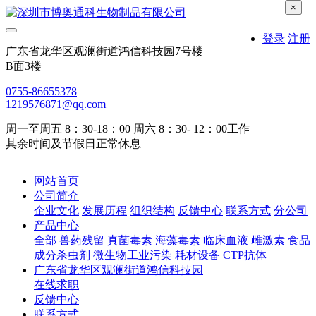
×
登录
注册
广东省龙华区观澜街道鸿信科技园7号楼
B面3楼
0755-86655378
1219576871@qq.com
周一至周五 8：30-18：00 周六 8：30- 12：00工作
其余时间及节假日正常休息
网站首页
公司简介
企业文化
发展历程
组织结构
反馈中心
联系方式
分公司
产品中心
全部
兽药残留
真菌毒素
海藻毒素
临床血液
雌激素
食品
成分杀虫剂
微生物工业污染
耗材设备
CTP抗体
广东省龙华区观澜街道鸿信科技园
在线求职
反馈中心
联系方式