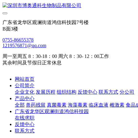
广东省龙华区观澜街道鸿信科技园7号楼
B面3楼
0755-86655378
1219576871@qq.com
周一至周五 8：30-18：00 周六 8：30- 12：00工作
其余时间及节假日正常休息
网站首页
公司简介
企业文化
发展历程
组织结构
反馈中心
联系方式
分公司
产品中心
全部
兽药残留
真菌毒素
海藻毒素
临床血液
雌激素
食品
广东省龙华区观澜街道鸿信科技园
在线求职
反馈中心
联系方式