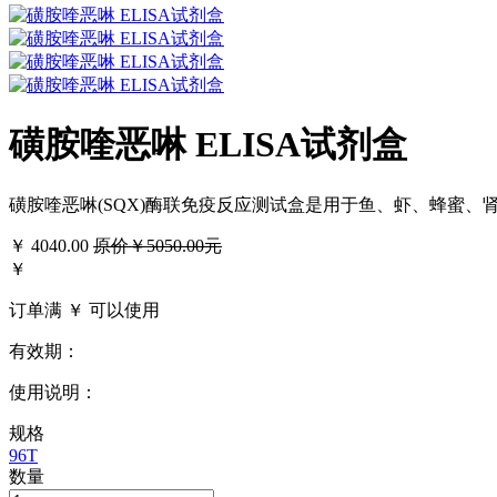
磺胺喹恶啉 ELISA试剂盒
磺胺喹恶啉(SQX)酶联免疫反应测试盒是用于鱼、虾、蜂蜜
￥
4040.00
原价￥5050.00元
￥
订单满 ￥
可以使用
有效期：
使用说明：
规格
96T
数量