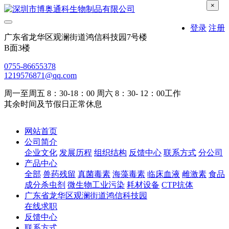
×
登录
注册
广东省龙华区观澜街道鸿信科技园7号楼
B面3楼
0755-86655378
1219576871@qq.com
周一至周五 8：30-18：00 周六 8：30- 12：00工作
其余时间及节假日正常休息
网站首页
公司简介
企业文化
发展历程
组织结构
反馈中心
联系方式
分公司
产品中心
全部
兽药残留
真菌毒素
海藻毒素
临床血液
雌激素
食品
成分杀虫剂
微生物工业污染
耗材设备
CTP抗体
广东省龙华区观澜街道鸿信科技园
在线求职
反馈中心
联系方式